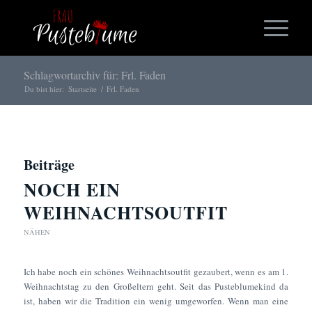
Schlagwortarchiv für: Frl. Faden
Du bist hier:
Startseite
/
Frl. Faden
Beiträge
NOCH EIN
WEIHNACHTSOUTFIT
NÄHEN
Ich habe noch ein schönes Weihnachtsoutfit gezaubert, wenn es am 1.
Weihnachtstag zu den Großeltern geht. Seit das Pusteblumekind da
ist, haben wir die Tradition ein wenig umgeworfen. Wenn man eine