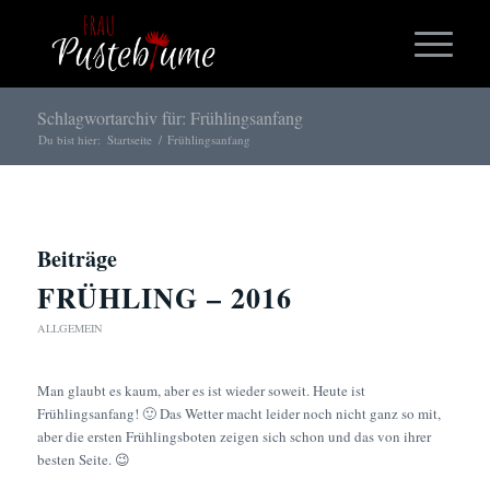
Schlagwortarchiv für: Frühlingsanfang
Du bist hier:
Startseite
/
Frühlingsanfang
Beiträge
FRÜHLING – 2016
ALLGEMEIN
Man glaubt es kaum, aber es ist wieder soweit. Heute ist
Frühlingsanfang! 🙂 Das Wetter macht leider noch nicht ganz so mit,
aber die ersten Frühlingsboten zeigen sich schon und das von ihrer
besten Seite. 😉