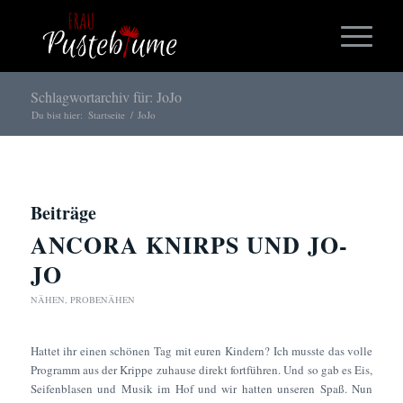
Schlagwortarchiv für: JoJo
Du bist hier:
Startseite
/
JoJo
Beiträge
ANCORA KNIRPS UND JO-
JO
NÄHEN
,
PROBENÄHEN
Hattet ihr einen schönen Tag mit euren Kindern? Ich musste das volle
Programm aus der Krippe zuhause direkt fortführen. Und so gab es Eis,
Seifenblasen und Musik im Hof und wir hatten unseren Spaß. Nun