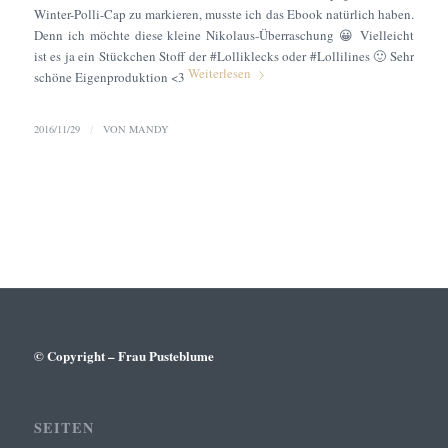
Winter-Polli-Cap zu markieren, musste ich das Ebook natürlich haben.
Denn ich möchte diese kleine Nikolaus-Überraschung 😀 Vielleicht
ist es ja ein Stückchen Stoff der #Lolliklecks oder #Lollilines 🙂 Sehr
Weiterlesen
schöne Eigenproduktion <3
2016/11/29
/
VON
MANDY
© Copyright – Frau Pusteblume
SEITEN