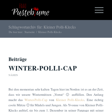
Schlagwortarchiv für: Kleiner Polli-Klecks
Du bist hier:
Startseite
/
Kleiner Polli-Klecks
Beiträge
WINTER-POLLI-CAP
NÄHEN
Bei den momentan sehr kalten Tagen hier im Norden ist es an der Zeit,
dass wir unsere Wintermützen „Vorrat“ 🙂 auffüllen. Den Anfang
macht das
Winter-Polli-Cap
von
Kleiner Polli-Klecks
. Eine richtig
coole Mütze 🙂 für Mädels und Jungen. Als Yvonne von Kleiner Polli-
Klecks aufrief, sie bis zum 1. Dezember in seiner Fanpage mit seiner