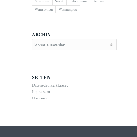
Susalabim
Sweat
Tidöblomma
Webware
Weihnachten
Wäschespitze
ARCHIV
SEITEN
Datenschutzerklärung
Impressum
Über uns