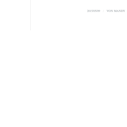
2015/05/09
/
VON
MANDY