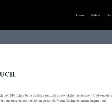
Home
Nähen
Des
TUCH
 kleinen Menschen beim wachsen und „sich entwickeln“ zu zusehen. Und zurzeit is
nzt beim unseren kleinen Schatz ganz toll. Meine Tochter ist meine Inspiration!