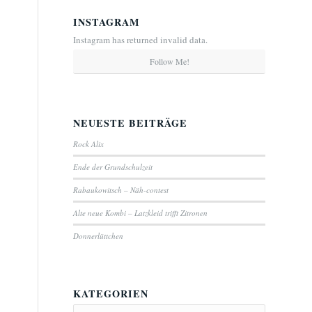
INSTAGRAM
Instagram has returned invalid data.
Follow Me!
NEUESTE BEITRÄGE
Rock Alix
Ende der Grundschulzeit
Rabaukowitsch – Näh-contest
Alte neue Kombi – Latzkleid trifft Zitronen
Donnerlüttchen
KATEGORIEN
Kategorien