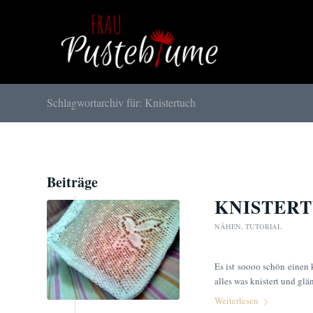
Schlagwortarchiv für: Knistertuch
Beiträge
KNISTER
NÄHEN
,
TUTORIAL
Es ist soooo schön einen
alles was knistert und glä
Weiterlesen