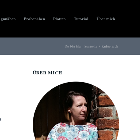
ignnähen
Probenähen
Plotten
Tutorial
Über mich
Du bist hier:
Startseite
/
Knistertuch
ÜBER MICH
t