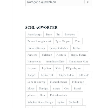
SCHLAGWÖRTER
Ankerknirps
Baby
Bio
Breitcord
Bunter Zwergenwald
Byxa Tulipan
Cord
Donnerlüttchen
Emmapünktchen
FeeFee
Feincord
Firlefanz
Flexfolie
Happy Fabric
Himmelblau
himmlische Kim
Himmlische Vani
Jacquard
Jojolino
Kleid
Klöppelspitze
Knöpfe
Käpt'n Flóki
Käpt'n Kukka
Lillestoff
Lotte & Ludwig
Mamasliebchen
Millimugg
Mütze
Namijda
nähen
Obst
Paspel
plotten
Plum
Rabaukowitsch
Rebekah Ginda Design
Spitze
Stoffonkel