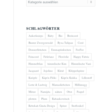
SCHLAGWÖRTER
Ankerknirps
Baby
Bio
Breitcord
Bunter Zwergenwald
Byxa Tulipan
Cord
Donnerlüttchen
Emmapünktchen
FeeFee
Feincord
Firlefanz
Flexfolie
Happy Fabric
Himmelblau
himmlische Kim
Himmlische Vani
Jacquard
Jojolino
Kleid
Klöppelspitze
Knöpfe
Käpt'n Flóki
Käpt'n Kukka
Lillestoff
Lotte & Ludwig
Mamasliebchen
Millimugg
Mütze
Namijda
nähen
Obst
Paspel
plotten
Plum
Rabaukowitsch
Rebekah Ginda Design
Spitze
Stoffonkel