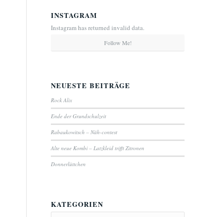
INSTAGRAM
Instagram has returned invalid data.
Follow Me!
NEUESTE BEITRÄGE
Rock Alix
Ende der Grundschulzeit
Rabaukowitsch – Näh-contest
Alte neue Kombi – Latzkleid trifft Zitronen
Donnerlüttchen
KATEGORIEN
Kategorien