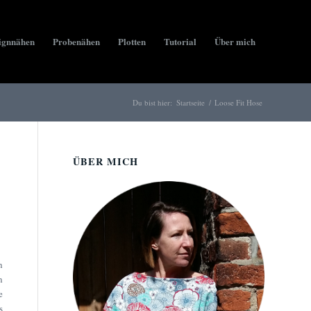
ignnähen
Probenähen
Plotten
Tutorial
Über mich
Du bist hier:
Startseite
/
Loose Fit Hose
ÜBER MICH
n
n
e
s