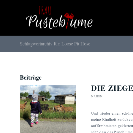
Schlagwortarchiv für: Loose Fit Hose
Beiträge
DIE ZIEG
NÄHEN
Und wieder einen schönen
meine Kindheit zurückver
auf Strohmieten geklette
sehr, dass das Pusteblume