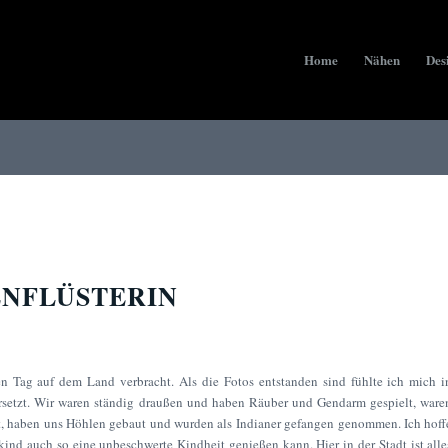
Home
Nähen
Des
ENFLÜSTERIN
 Tag auf dem Land verbracht. Als die Fotos entstanden sind fühlte ich mich i
setzt. Wir waren ständig draußen und haben Räuber und Gendarm gespielt, ware
rt, haben uns Höhlen gebaut und wurden als Indianer gefangen genommen. Ich hoff
kind auch so eine unbeschwerte Kindheit genießen kann. Hier in der Stadt ist alle