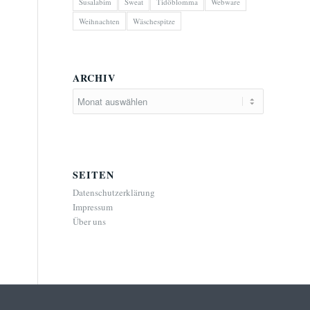
Susalabim
Sweat
Tidöblomma
Webware
Weihnachten
Wäschespitze
ARCHIV
SEITEN
Datenschutzerklärung
Impressum
Über uns