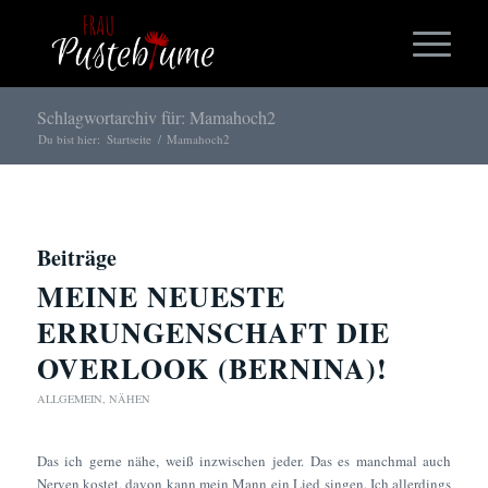
Schlagwortarchiv für: Mamahoch2
Du bist hier:
Startseite
/
Mamahoch2
Beiträge
MEINE NEUESTE
ERRUNGENSCHAFT DIE
OVERLOOK (BERNINA)!
ALLGEMEIN
,
NÄHEN
Das ich gerne nähe, weiß inzwischen jeder. Das es manchmal auch
Nerven kostet, davon kann mein Mann ein Lied singen. Ich allerdings