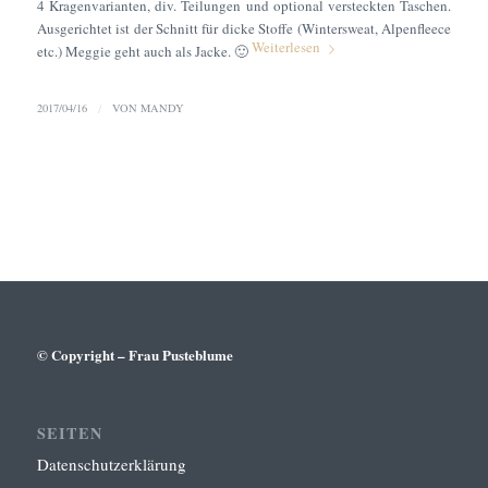
4 Kragenvarianten, div. Teilungen und optional versteckten Taschen.
Ausgerichtet ist der Schnitt für dicke Stoffe (Wintersweat, Alpenfleece
Weiterlesen
etc.) Meggie geht auch als Jacke.
🙂
2017/04/16
/
VON
MANDY
© Copyright – Frau Pusteblume
SEITEN
Datenschutzerklärung