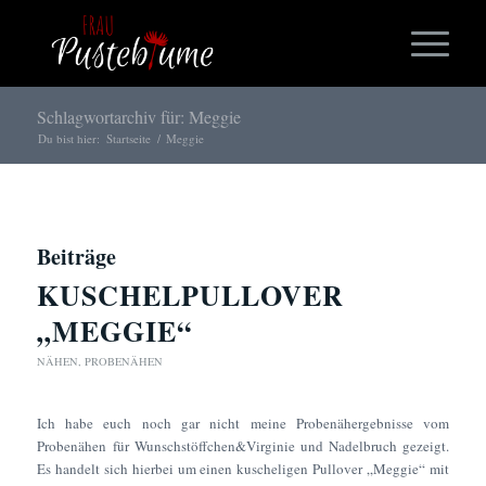
Schlagwortarchiv für: Meggie
Du bist hier:
Startseite
/
Meggie
Beiträge
KUSCHELPULLOVER
„MEGGIE“
NÄHEN
,
PROBENÄHEN
Ich habe euch noch gar nicht meine Probenähergebnisse vom
Probenähen für Wunschstöffchen&Virginie und Nadelbruch gezeigt.
Es handelt sich hierbei um einen kuscheligen Pullover „Meggie“ mit