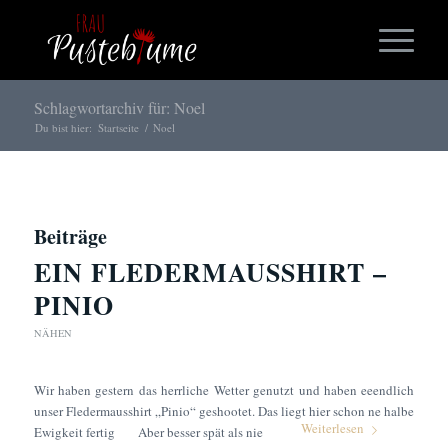
Schlagwortarchiv für: Noel
Du bist hier:
Startseite
/
Noel
Beiträge
EIN FLEDERMAUSSHIRT –
PINIO
NÄHEN
Wir haben gestern das herrliche Wetter genutzt und haben eeendlich
unser Fledermausshirt „Pinio“ geshootet. Das liegt hier schon ne halbe
Weiterlesen
Ewigkeit fertig
Aber besser spät als nie