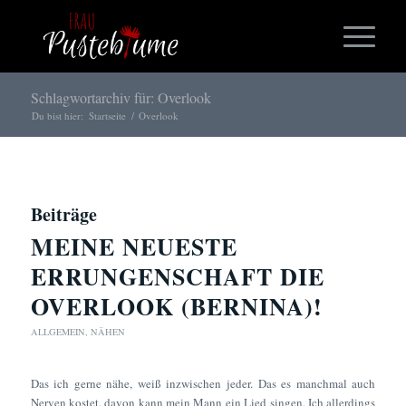
Schlagwortarchiv für: Overlook
Du bist hier:
Startseite
/
Overlook
Beiträge
MEINE NEUESTE
ERRUNGENSCHAFT DIE
OVERLOOK (BERNINA)!
ALLGEMEIN
,
NÄHEN
Das ich gerne nähe, weiß inzwischen jeder. Das es manchmal auch
Nerven kostet, davon kann mein Mann ein Lied singen. Ich allerdings