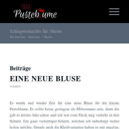
Schlagwortarchiv für: Shorts
Du bist hier:
Startseite
/
Shorts
Beiträge
EINE NEUE BLUSE
NÄHEN
Es wurde mal wieder Zeit für eine neue Bluse für die kleine
Pusteblume. Es sollte keine geringere als Mittsommer sein, denn die
gab es letztes Jahr schon und ich war vom Fleck weg verliebt in den
Schnitt. Ein ganz vielseitiger Schnitt, welchen ich unbedingt weiter
testen möchte. Gerade auch die Kleidvarianten haben es mir angetan.