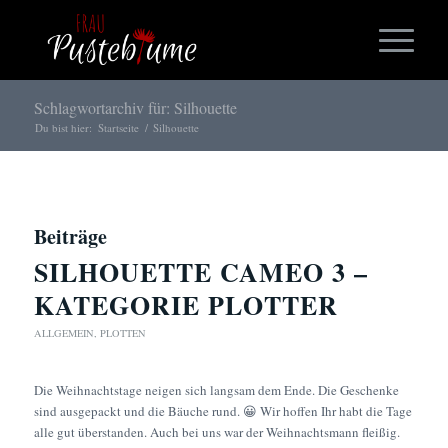
Schlagwortarchiv für: Silhouette
Du bist hier:
Startseite
/
Silhouette
Beiträge
SILHOUETTE CAMEO 3 –
KATEGORIE PLOTTER
ALLGEMEIN
,
PLOTTEN
Die Weihnachtstage neigen sich langsam dem Ende. Die Geschenke
sind ausgepackt und die Bäuche rund. 😀 Wir hoffen Ihr habt die Tage
alle gut überstanden. Auch bei uns war der Weihnachtsmann fleißig.