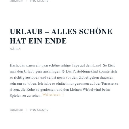
2016/08/26
/
VON
MANDY
URLAUB – ALLES SCHÖNE
HAT EIN ENDE
NÄHEN
Hach, das waren ein paar schöne ruhige Tage auf dem Land. So lässt
man den Urlaub gern ausklingen ☺ Das Pusteblumekind konnte sich
so richtig austoben und selbst noch vor dem Zubettgehen draussen
sein um zu toben. Ich habe es einfach nur genossen auf der Terrasse zu
sitzen, die Ruhe zu geniessen und den kleinen Wirbelwind beim
Weiterlesen
Spielen zu zu sehen.
2016/08/07
/
VON
MANDY