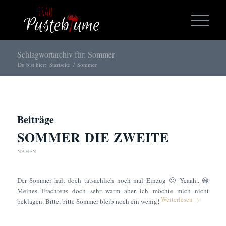
Schlagwortarchiv für: Sommer
Du bist hier:
Startseite
/
Sommer
Beiträge
SOMMER DIE ZWEITE
NÄHEN
Der Sommer hält doch tatsächlich noch mal Einzug 🙂 Yeaah.. 😀
Meines Erachtens doch sehr warm aber ich möchte mich nicht
Weiterlesen
beklagen. Bitte, bitte Sommer bleib noch ein wenig!