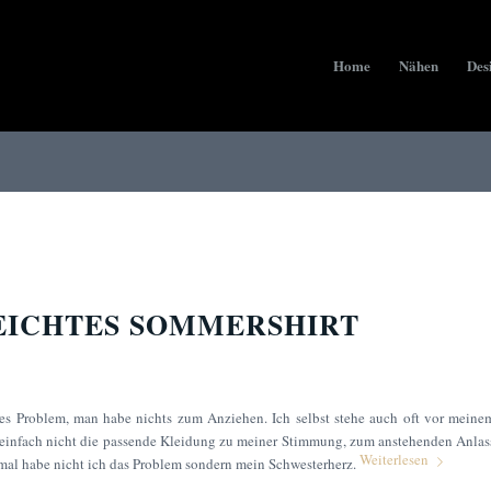
Home
Nähen
Des
EICHTES SOMMERSHIRT
ses Problem, man habe nichts zum Anziehen. Ich selbst stehe auch oft vor meine
 einfach nicht die passende Kleidung zu meiner Stimmung, zum anstehenden Anlas
Weiterlesen
smal habe nicht ich das Problem sondern mein Schwesterherz.