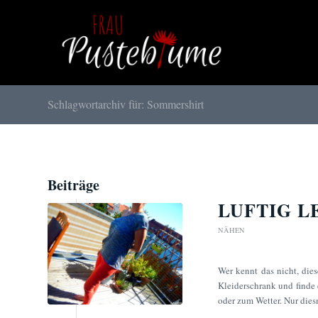
Schlagwortarchiv für: Sommershirt
Beiträge
LUFTIG L
NÄHEN
Wer kennt das nicht, die
Kleiderschrank und finde
oder zum Wetter. Nur die