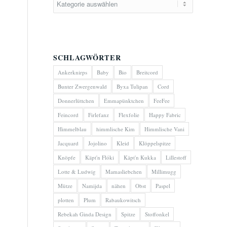
SCHLAGWÖRTER
Ankerknirps
Baby
Bio
Breitcord
Bunter Zwergenwald
Byxa Tulipan
Cord
Donnerlüttchen
Emmapünktchen
FeeFee
Feincord
Firlefanz
Flexfolie
Happy Fabric
Himmelblau
himmlische Kim
Himmlische Vani
Jacquard
Jojolino
Kleid
Klöppelspitze
Knöpfe
Käpt'n Flóki
Käpt'n Kukka
Lillestoff
Lotte & Ludwig
Mamasliebchen
Millimugg
Mütze
Namijda
nähen
Obst
Paspel
plotten
Plum
Rabaukowitsch
Rebekah Ginda Design
Spitze
Stoffonkel