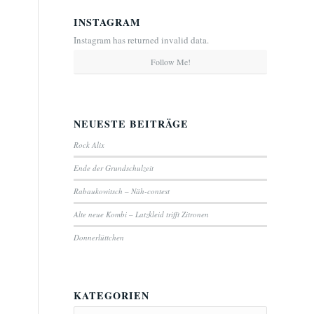
INSTAGRAM
Instagram has returned invalid data.
Follow Me!
NEUESTE BEITRÄGE
Rock Alix
Ende der Grundschulzeit
Rabaukowitsch – Näh-contest
Alte neue Kombi – Latzkleid trifft Zitronen
Donnerlüttchen
KATEGORIEN
Kategorien