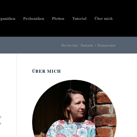
ignnähen
Probenähen
Plotten
Tutorial
Über mich
Du bist hier:
Startseite
/
Sommershirt
ÜBER MICH
m
s