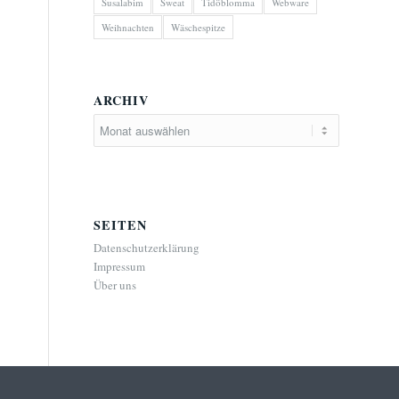
Susalabim
Sweat
Tidöblomma
Webware
Weihnachten
Wäschespitze
ARCHIV
SEITEN
Datenschutzerklärung
Impressum
Über uns