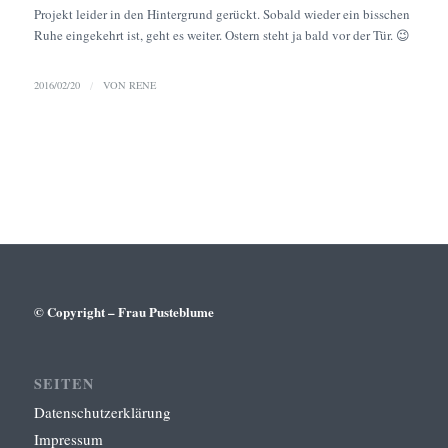
Projekt leider in den Hintergrund gerückt. Sobald wieder ein bisschen
Ruhe eingekehrt ist, geht es weiter. Ostern steht ja bald vor der Tür. 😉
2016/02/20
/
VON
RENE
© Copyright – Frau Pusteblume
SEITEN
Datenschutzerklärung
Impressum