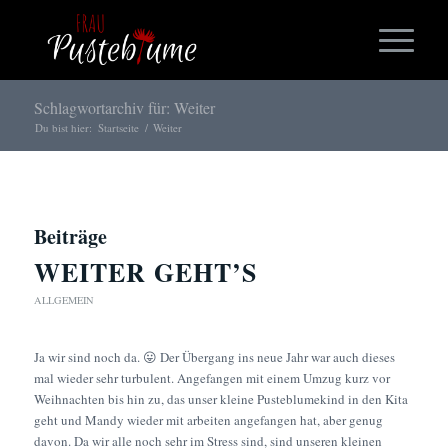
Schlagwortarchiv für: Weiter
Du bist hier:
Startseite
/
Weiter
Beiträge
WEITER GEHT’S
ALLGEMEIN
Ja wir sind noch da. 😛 Der Übergang ins neue Jahr war auch dieses
mal wieder sehr turbulent. Angefangen mit einem Umzug kurz vor
Weihnachten bis hin zu, das unser kleine Pusteblumekind in den Kita
geht und Mandy wieder mit arbeiten angefangen hat, aber genug
davon. Da wir alle noch sehr im Stress sind, sind unseren kleinen