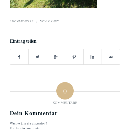
0 KOMMENTARE
/
VON
MANDY
Eintrag teilen
0
KOMMENTARE
Dein Kommentar
Want to join the discussion?
Feel free to contribute!