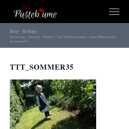
Blog - Beiträge
Du bist hier:
Startseite
/
Hobby
/
Top Till Toe-Sommer – unser Mädchen-Set
/
ttt_sommer35
TTT_SOMMER35