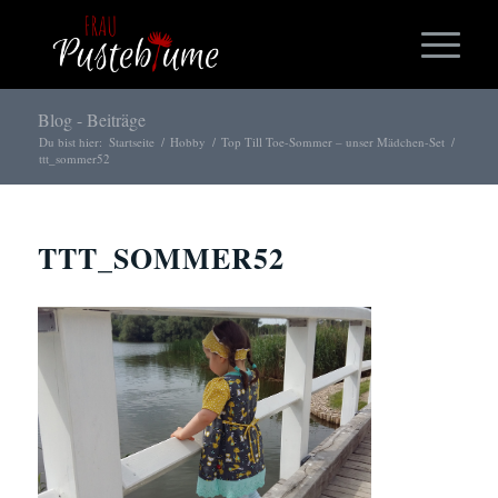
Blog - Beiträge
Du bist hier:
Startseite
/
Hobby
/
Top Till Toe-Sommer – unser Mädchen-Set
/
ttt_sommer52
TTT_SOMMER52