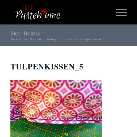
Blog - Beiträge
Du bist hier:
Startseite
/
Hobby
/
Tulpenkissen
/
tulpenkissen_5
TULPENKISSEN_5