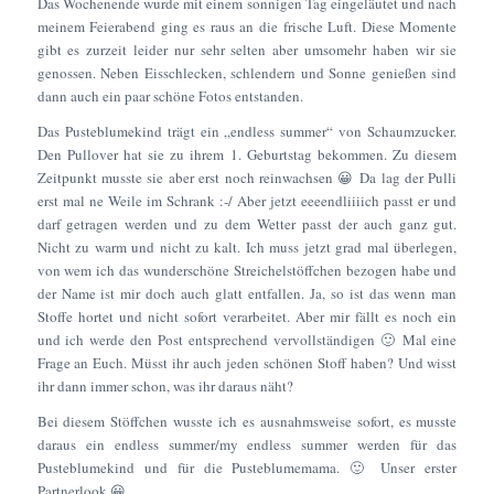
Das Wochenende wurde mit einem sonnigen Tag eingeläutet und nach
meinem Feierabend ging es raus an die frische Luft. Diese Momente
gibt es zurzeit leider nur sehr selten aber umsomehr haben wir sie
genossen. Neben Eisschlecken, schlendern und Sonne genießen sind
dann auch ein paar schöne Fotos entstanden.
Das Pusteblumekind trägt ein „endless summer“ von Schaumzucker.
Den Pullover hat sie zu ihrem 1. Geburtstag bekommen. Zu diesem
Zeitpunkt musste sie aber erst noch reinwachsen 😀 Da lag der Pulli
erst mal ne Weile im Schrank :-/ Aber jetzt eeeendliiiich passt er und
darf getragen werden und zu dem Wetter passt der auch ganz gut.
Nicht zu warm und nicht zu kalt. Ich muss jetzt grad mal überlegen,
von wem ich das wunderschöne Streichelstöffchen bezogen habe und
der Name ist mir doch auch glatt entfallen. Ja, so ist das wenn man
Stoffe hortet und nicht sofort verarbeitet. Aber mir fällt es noch ein
und ich werde den Post entsprechend vervollständigen 🙂 Mal eine
Frage an Euch. Müsst ihr auch jeden schönen Stoff haben? Und wisst
ihr dann immer schon, was ihr daraus näht?
Bei diesem Stöffchen wusste ich es ausnahmsweise sofort, es musste
daraus ein endless summer/my endless summer werden für das
Pusteblumekind und für die Pusteblumemama. 🙂 Unser erster
Partnerlook 😀