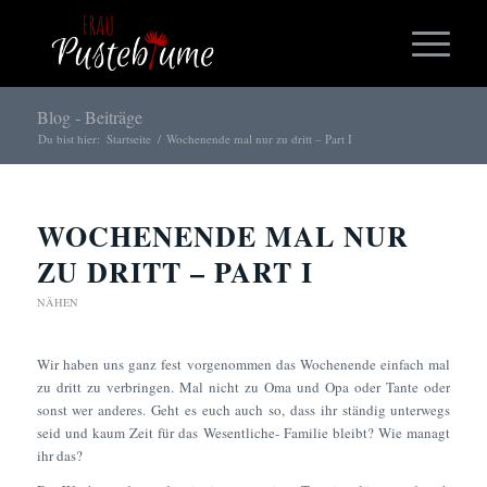
Blog - Beiträge
Du bist hier:
Startseite
/
Wochenende mal nur zu dritt – Part I
WOCHENENDE MAL NUR
ZU DRITT – PART I
NÄHEN
Wir haben uns ganz fest vorgenommen das Wochenende einfach mal
zu dritt zu verbringen. Mal nicht zu Oma und Opa oder Tante oder
sonst wer anderes. Geht es euch auch so, dass ihr ständig unterwegs
seid und kaum Zeit für das Wesentliche- Familie bleibt? Wie managt
ihr das?