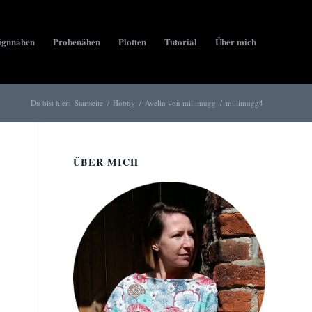
ignnähen
Probenähen
Plotten
Tutorial
Über mich
Du bist hier:
Startseite
/
Hobby
/
Avelin von millimugg
/
millimugg4
ÜBER MICH