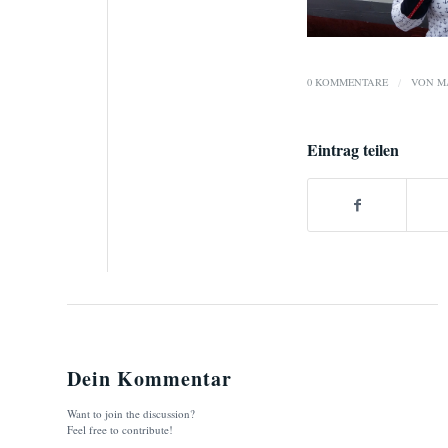
0 KOMMENTARE
/
VON
M
Eintrag teilen
Dein Kommentar
Want to join the discussion?
Feel free to contribute!