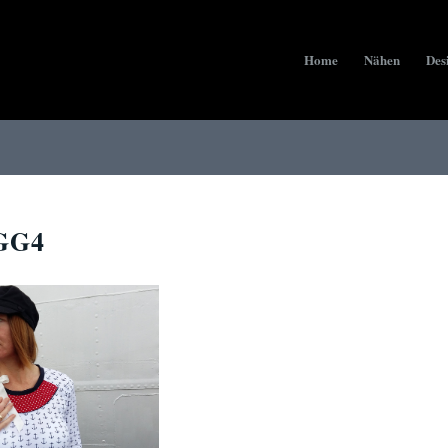
Home
Nähen
Des
GG4