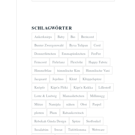
SCHLAGWÖRTER
Ankerknirps
Baby
Bio
Breitcord
Bunter Zwergenwald
Byxa Tulipan
Cord
Donnerlüttchen
Emmapünktchen
FeeFee
Feincord
Firlefanz
Flexfolie
Happy Fabric
Himmelblau
himmlische Kim
Himmlische Vani
Jacquard
Jojolino
Kleid
Klöppelspitze
Knöpfe
Käpt'n Flóki
Käpt'n Kukka
Lillestoff
Lotte & Ludwig
Mamasliebchen
Millimugg
Mütze
Namijda
nähen
Obst
Paspel
plotten
Plum
Rabaukowitsch
Rebekah Ginda Design
Spitze
Stoffonkel
Susalabim
Sweat
Tidöblomma
Webware