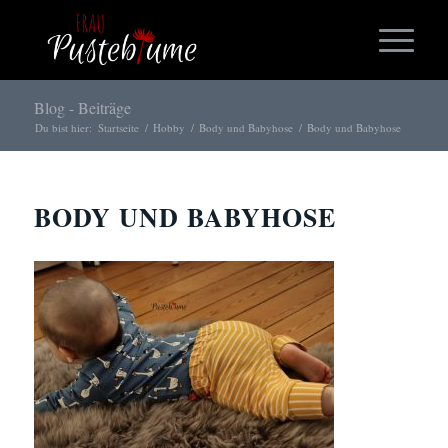
Blog - Beiträge
Du bist hier:
Startseite
/
Hobby
/
Body und Babyhose
/
Body und Babyhose
BODY UND BABYHOSE