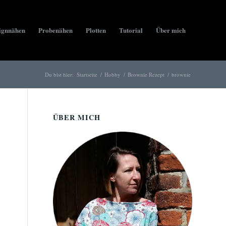
ignnähen
Probenähen
Plotten
Tutorial
Über mich
Du bist hier:
Startseite
/
Hobby
/
Brownie Rezept
/
brownie
ÜBER MICH