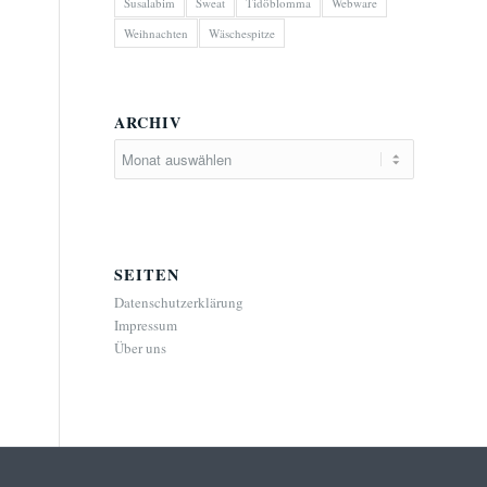
Susalabim
Sweat
Tidöblomma
Webware
Weihnachten
Wäschespitze
ARCHIV
SEITEN
Datenschutzerklärung
Impressum
Über uns