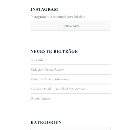
INSTAGRAM
Instagram has returned invalid data.
Follow Me!
NEUESTE BEITRÄGE
Rock Alix
Ende der Grundschulzeit
Rabaukowitsch – Näh-contest
Alte neue Kombi – Latzkleid trifft Zitronen
Donnerlüttchen
KATEGORIEN
Kategorien