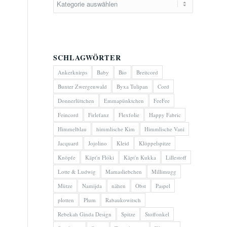
SCHLAGWÖRTER
Ankerknirps
Baby
Bio
Breitcord
Bunter Zwergenwald
Byxa Tulipan
Cord
Donnerlüttchen
Emmapünktchen
FeeFee
Feincord
Firlefanz
Flexfolie
Happy Fabric
Himmelblau
himmlische Kim
Himmlische Vani
Jacquard
Jojolino
Kleid
Klöppelspitze
Knöpfe
Käpt'n Flóki
Käpt'n Kukka
Lillestoff
Lotte & Ludwig
Mamasliebchen
Millimugg
Mütze
Namijda
nähen
Obst
Paspel
plotten
Plum
Rabaukowitsch
Rebekah Ginda Design
Spitze
Stoffonkel