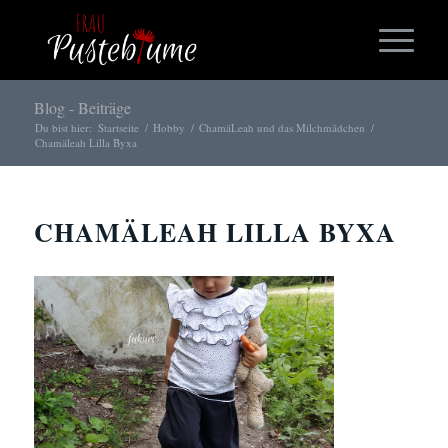
Blog - Beiträge
Du bist hier:
Startseite
/
Hobby
/
ChamäLeah und das Milchmädchen
/
Chamäleah Lilla Byxa
CHAMÄLEAH LILLA BYXA