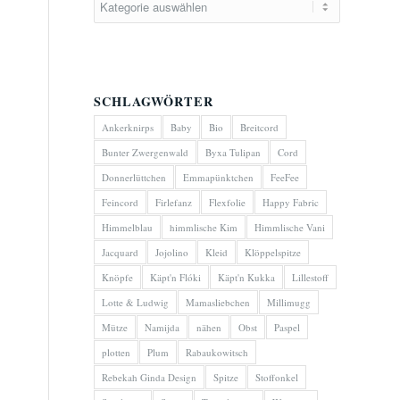
SCHLAGWÖRTER
Ankerknirps
Baby
Bio
Breitcord
Bunter Zwergenwald
Byxa Tulipan
Cord
Donnerlüttchen
Emmapünktchen
FeeFee
Feincord
Firlefanz
Flexfolie
Happy Fabric
Himmelblau
himmlische Kim
Himmlische Vani
Jacquard
Jojolino
Kleid
Klöppelspitze
Knöpfe
Käpt'n Flóki
Käpt'n Kukka
Lillestoff
Lotte & Ludwig
Mamasliebchen
Millimugg
Mütze
Namijda
nähen
Obst
Paspel
plotten
Plum
Rabaukowitsch
Rebekah Ginda Design
Spitze
Stoffonkel