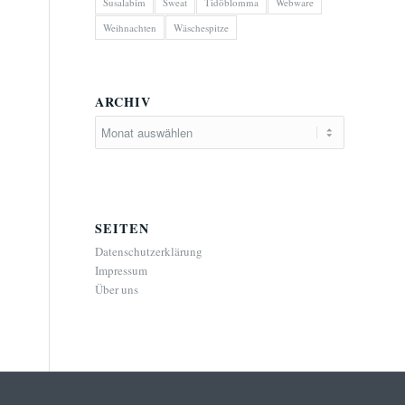
Susalabim
Sweat
Tidöblomma
Webware
Weihnachten
Wäschespitze
ARCHIV
SEITEN
Datenschutzerklärung
Impressum
Über uns