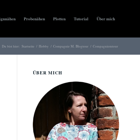
ignnähen
Probenähen
Plotten
Tutorial
Über mich
Du bist hier:
Startseite
/
Hobby
/
Compagnie M. Blogtour
/
Compagniemtour
ÜBER MICH