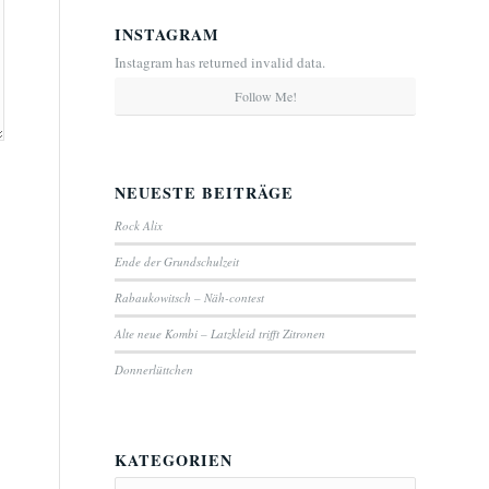
INSTAGRAM
Instagram has returned invalid data.
Follow Me!
NEUESTE BEITRÄGE
Rock Alix
Ende der Grundschulzeit
Rabaukowitsch – Näh-contest
Alte neue Kombi – Latzkleid trifft Zitronen
Donnerlüttchen
KATEGORIEN
Kategorien