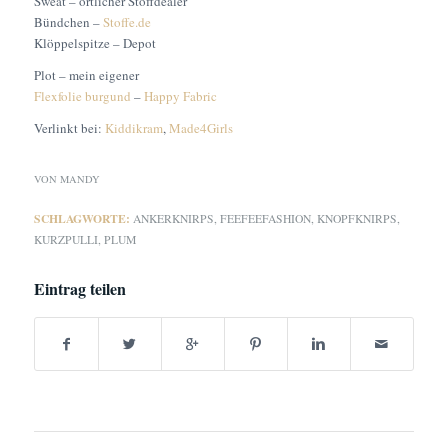
Sweat – örtlicher Stoffdealer
Bündchen –
Stoffe.de
Klöppelspitze – Depot
Plot – mein eigener
Flexfolie burgund
–
Happy Fabric
Verlinkt bei:
Kiddikram
,
Made4Girls
VON
MANDY
SCHLAGWORTE:
ANKERKNIRPS
,
FEEFEEFASHION
,
KNOPFKNIRPS
,
KURZPULLI
,
PLUM
Eintrag teilen