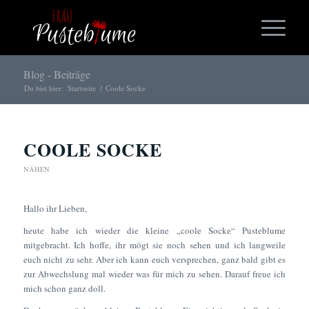
Blog - Beiträge
Du bist hier:
Startseite
/
Coole Socke
COOLE SOCKE
NÄHEN
Hallo ihr Lieben,
heute habe ich wieder die kleine „coole Socke“ Pusteblume
mitgebracht. Ich hoffe, ihr mögt sie noch sehen und ich langweile
euch nicht zu sehr. Aber ich kann euch versprechen, ganz bald gibt es
zur Abwechslung mal wieder was für mich zu sehen. Darauf freue ich
mich schon ganz doll.