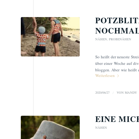
POTZBLIT
NOCHMAL
NÄHEN
,
PROBENÄHEN
So heißt der neueste Str
über einer Woche auf dive
bloggen. Aber wie heißt 
Weiterlesen
2020/06/27
/
VON
MANDY
EINE MIC
NÄHEN