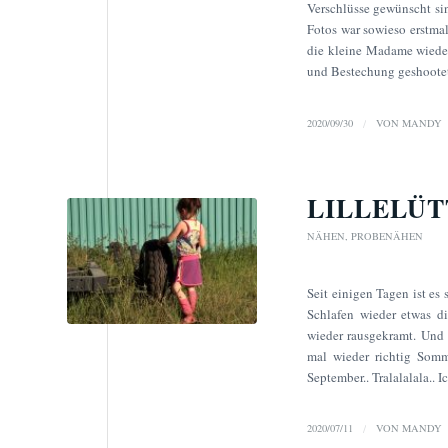
Verschlüsse gewünscht sind
Fotos war sowieso erstmal
die kleine Madame wieder
und Bestechung geshoote
2020/09/30
/
VON
MANDY
LILLELÜT
NÄHEN
,
PROBENÄHEN
Seit einigen Tagen ist es
Schlafen wieder etwas di
wieder rausgekramt. Und 
mal wieder richtig Somm
September.. Tralalalala..
2020/07/11
/
VON
MANDY