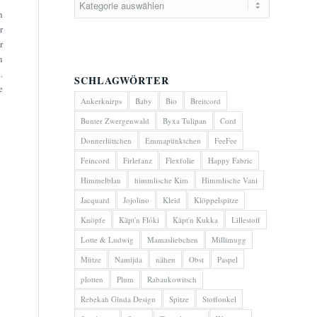
h
r
r
n
.
SCHLAGWÖRTER
e
Ankerknirps
Baby
Bio
Breitcord
Bunter Zwergenwald
Byxa Tulipan
Cord
Donnerlüttchen
Emmapünktchen
FeeFee
Feincord
Firlefanz
Flexfolie
Happy Fabric
Himmelblau
himmlische Kim
Himmlische Vani
Jacquard
Jojolino
Kleid
Klöppelspitze
Knöpfe
Käpt'n Flóki
Käpt'n Kukka
Lillestoff
Lotte & Ludwig
Mamasliebchen
Millimugg
Mütze
Namijda
nähen
Obst
Paspel
plotten
Plum
Rabaukowitsch
Rebekah Ginda Design
Spitze
Stoffonkel