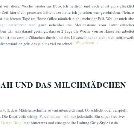
 seit dieser Woche wieder ins Büro. Ich heilfroh und auch er ist ganz glücklic
ie Zeit hier nicht genossen hätte, dazu hatte ich ja schon was geschrieben. Nein, e
ar die letzten Tage im Home Office nämlich nicht mehr der Fall. Weil er mich abe
ig unterstützen und ganz nebenbei die Meilensteine vom Löwenzähnche
n wir uns darauf geeinigt, dass er 2 Tage die Woche von zu Hause aus arbeitet
ier ist das zweite Zähnchen durch und das Löwenzähnchen zieht sich mittlerweil
Weiterlesen
ir persönlich geht das ja alles viel zu schnell.
AH UND DAS MILCHMÄDCHEN
n toll, dass Mädchenschnitte so variantenreich sind. Ob schlicht oder verspielt,
 Die Kreativität schlägt Purzelbäume – mit mir jedenfalls. Ein super kreatives
 Design Blog
liegt hinter uns und eine geballte Ladung Girly-Style ist da