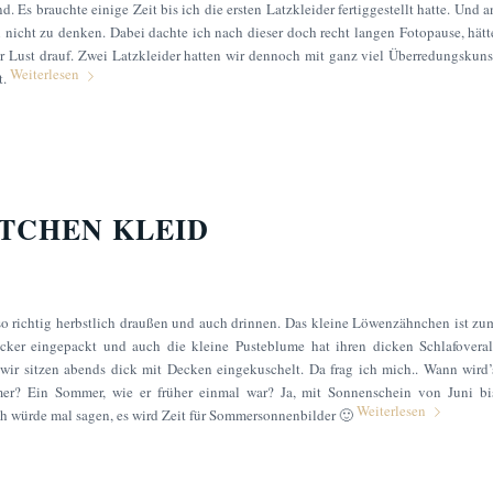
. Es brauchte einige Zeit bis ich die ersten Latzkleider fertiggestellt hatte. Und a
 nicht zu denken. Dabei dachte ich nach dieser doch recht langen Fotopause, hätt
 Lust drauf. Zwei Latzkleider hatten wir dennoch mit ganz viel Überredungskuns
Weiterlesen
t.
TCHEN KLEID
 so richtig herbstlich draußen und auch drinnen. Das kleine Löwenzähnchen ist zu
cker eingepackt und auch die kleine Pusteblume hat ihren dicken Schlafoveral
wir sitzen abends dick mit Decken eingekuschelt. Da frag ich mich.. Wann wird’
er? Ein Sommer, wie er früher einmal war? Ja, mit Sonnenschein von Juni bi
Weiterlesen
 Ich würde mal sagen, es wird Zeit für Sommersonnenbilder 🙂