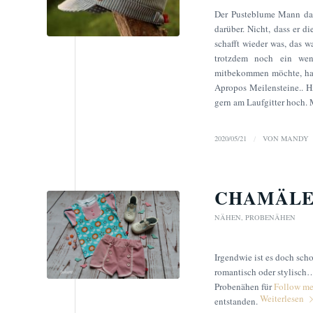
Der Pusteblume Mann darf
darüber. Nicht, dass er d
schafft wieder was, das w
trotzdem noch ein wen
mitbekommen möchte, habe
Apropos Meilensteine.. H
gern am Laufgitter hoch. M
2020/05/21
/
VON
MANDY
CHAMÄLE
NÄHEN
,
PROBENÄHEN
Irgendwie ist es doch scho
romantisch oder stylisch…
Probenähen für
Follow me
Weiterlesen
entstanden.