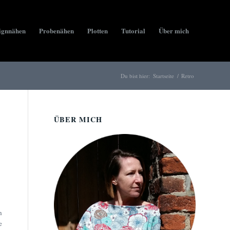
ignnähen
Probenähen
Plotten
Tutorial
Über mich
Du bist hier:
Startseite
/
Retro
ÜBER MICH
h
e