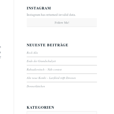
INSTAGRAM
Instagram has returned invalid data.
Follow Me!
NEUESTE BEITRÄGE
p
u
Rock Alix
?
Ende der Grundschulzeit
Rabaukowitsch – Näh-contest
Alte neue Kombi – Latzkleid trifft Zitronen
Donnerlüttchen
KATEGORIEN
Kategorien