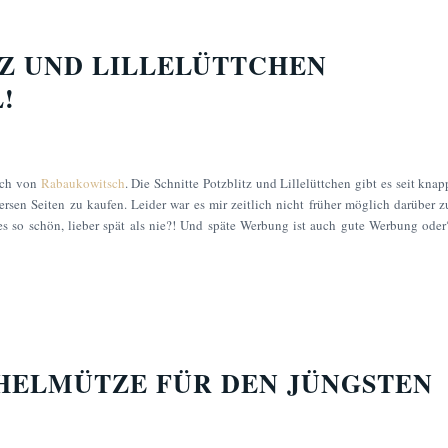
Z UND LILLELÜTTCHEN
!
eich von
Rabaukowitsch
. Die Schnitte Potzblitz und Lillelüttchen gibt es seit knap
rsen Seiten zu kaufen. Leider war es mir zeitlich nicht früher möglich darüber z
es so schön, lieber spät als nie?! Und späte Werbung ist auch gute Werbung oder
HELMÜTZE FÜR DEN JÜNGSTEN