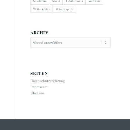
Susalabim
Sweat
Tidöblomma
Webware
Weihnachten
Wäschespitze
ARCHIV
SEITEN
Datenschutzerklärung
Impressum
Über uns