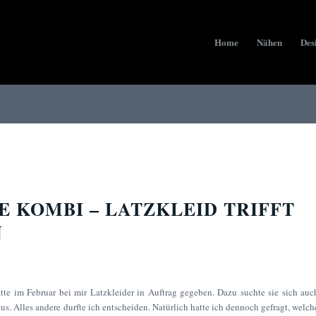
Home
Nähen
Des
E KOMBI – LATZKLEID TRIFFT
N
tte im Februar bei mir Latzkleider in Auftrag gegeben. Dazu suchte sie sich auc
us. Alles andere durfte ich entscheiden. Natürlich hatte ich dennoch gefragt, welch