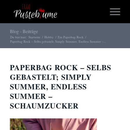
Blog - Beiträge
Du bist hier:
Startseite
/
Hobby
/
Ein Paperbag Rock
/
Paperbag Rock – Selbs gebastelt; Simply Summer, Endless Summer –...
PAPERBAG ROCK – SELBS
GEBASTELT; SIMPLY
SUMMER, ENDLESS
SUMMER –
SCHAUMZUCKER