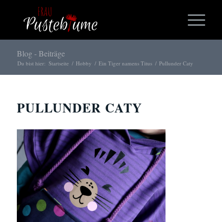
Blog - Beiträge
Du bist hier:
Startseite
/
Hobby
/
Ein Tiger namens Titus
/
Pullunder Caty
PULLUNDER CATY