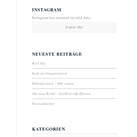
INSTAGRAM
Instagram has returned invalid data.
Follow Me!
NEUESTE BEITRÄGE
Rock Alix
Ende der Grundschulzeit
Rabaukowitsch – Näh-contest
Alte neue Kombi – Latzkleid trifft Zitronen
Donnerlüttchen
KATEGORIEN
Kategorien