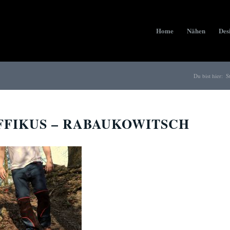
Home
Nähen
Des
Du bist hier:
S
FFIKUS – RABAUKOWITSCH