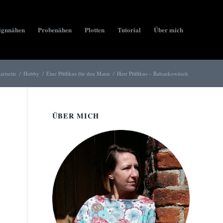
ignnähen
Probenähen
Plotten
Tutorial
Über mich
tartseite
/
Hobby
/
Eine Pfiffikus für den Mann
/
Herr Pfiffikus – Rabaukowitsch
ÜBER MICH