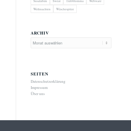
Susalabim
Sweat
Tidöblomma
Webware
Weihnachten
Wäschespitze
ARCHIV
SEITEN
Datenschutzerklärung
Impressum
Über uns