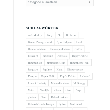
SCHLAGWÖRTER
Ankerknirps
Baby
Bio
Breitcord
Bunter Zwergenwald
Byxa Tulipan
Cord
Donnerlüttchen
Emmapünktchen
FeeFee
Feincord
Firlefanz
Flexfolie
Happy Fabric
Himmelblau
himmlische Kim
Himmlische Vani
Jacquard
Jojolino
Kleid
Klöppelspitze
Knöpfe
Käpt'n Flóki
Käpt'n Kukka
Lillestoff
Lotte & Ludwig
Mamasliebchen
Millimugg
Mütze
Namijda
nähen
Obst
Paspel
plotten
Plum
Rabaukowitsch
Rebekah Ginda Design
Spitze
Stoffonkel