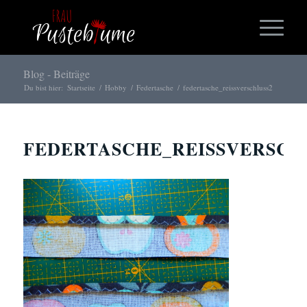
Blog - Beiträge
Du bist hier:
Startseite
/
Hobby
/
Federtasche
/
federtasche_reissverschluss2
FEDERTASCHE_REISSVERSCH