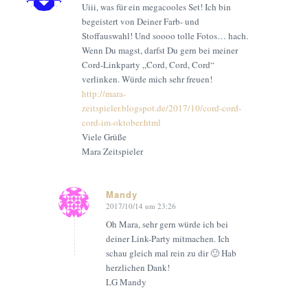
Uiii, was für ein megacooles Set! Ich bin
begeistert von Deiner Farb- und
Stoffauswahl! Und soooo tolle Fotos… hach.
Wenn Du magst, darfst Du gern bei meiner
Cord-Linkparty „Cord, Cord, Cord“
verlinken. Würde mich sehr freuen!
http://mara-
zeitspieler.blogspot.de/2017/10/cord-cord-
cord-im-oktober.html
Viele Grüße
Mara Zeitspieler
Mandy
2017/10/14 um 23:26
says:
Oh Mara, sehr gern würde ich bei
deiner Link-Party mitmachen. Ich
schau gleich mal rein zu dir 🙂 Hab
herzlichen Dank!
LG Mandy