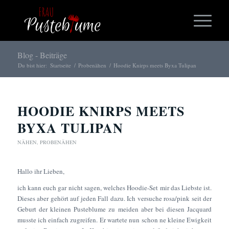
Blog - Beiträge
Du bist hier:
Startseite
/
Probenähen
/
Hoodie Knirps meets Byxa Tulipan
HOODIE KNIRPS MEETS
BYXA TULIPAN
NÄHEN
,
PROBENÄHEN
Hallo ihr Lieben,
ich kann euch gar nicht sagen, welches Hoodie-Set mir das Liebste ist.
Dieses aber gehört auf jeden Fall dazu. Ich versuche rosa/pink seit der
Geburt der kleinen Pusteblume zu meiden aber bei diesen Jacquard
musste ich einfach zugreifen. Er wartete nun schon ne kleine Ewigkeit