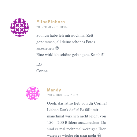
ElinaEinhorn
2017/10/03 um 10:02
says:
So, nun habe ich mir nochmal Zeit
genommen, all deine schönes Fotos
anzusehen 🙂
Eine wirklich schöne gelungene Kombi!!!
LG
Corina
Mandy
2017/10/03 um 23:02
says:
Oooh, das ist so lieb von dir Corina!
Lieben Dank dafür! Es fällt mir
manchmal wirklich nicht leicht von
150 – 200 Bildern auszusuchen. Da
sind es mal mehr mal weiniger. Hier
waren es wieder ein paar mehr 😀