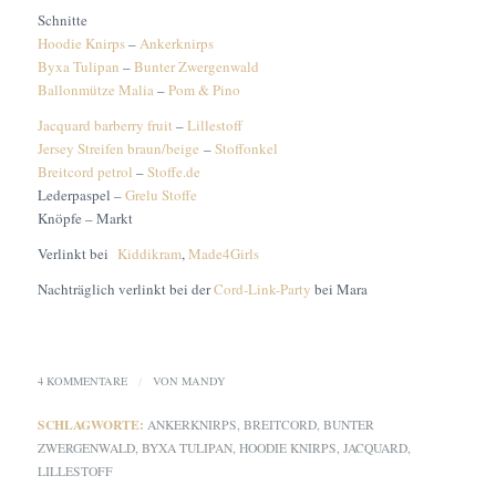
Schnitte
Hoodie Knirps
–
Ankerknirps
Byxa Tulipan
–
Bunter Zwergenwald
Ballonmütze Malia
–
Pom & Pino
Jacquard barberry fruit
–
Lillestoff
Jersey Streifen braun/beige
–
Stoffonkel
Breitcord petrol
–
Stoffe.de
Lederpaspel –
Grelu Stoffe
Knöpfe – Markt
Verlinkt bei
Kiddikram
,
Made4Girls
Nachträglich verlinkt bei der
Cord-Link-Party
bei Mara
4 KOMMENTARE
/
VON
MANDY
SCHLAGWORTE:
ANKERKNIRPS
,
BREITCORD
,
BUNTER
ZWERGENWALD
,
BYXA TULIPAN
,
HOODIE KNIRPS
,
JACQUARD
,
LILLESTOFF