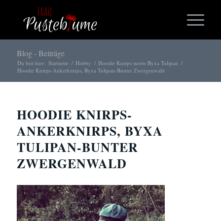
Blog - Beiträge
Du bist hier:
Startseite
/
Hobby
/
Hoodie Knirps meets Byxa Tulipan
/
Hoodie Knirps-Ankerknirps, Byxa Tulipan-Bunter Zwergenwald
HOODIE KNIRPS-
ANKERKNIRPS, BYXA
TULIPAN-BUNTER
ZWERGENWALD