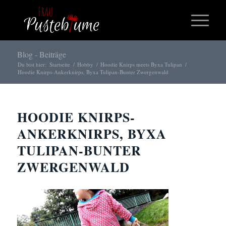
Blog - Beiträge
Du bist hier:
Startseite
/
Hobby
/
Hoodie Knirps meets Byxa Tulipan
/
Hoodie Knirps-Ankerknirps, Byxa Tulipan-Bunter Zwergenwald
HOODIE KNIRPS-
ANKERKNIRPS, BYXA
TULIPAN-BUNTER
ZWERGENWALD