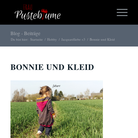
Blog - Beiträge
Du bist hier:
Startseite
/
Hobby
/
Jacquardliebe <3
/
Bonnie und Kleid
BONNIE UND KLEID