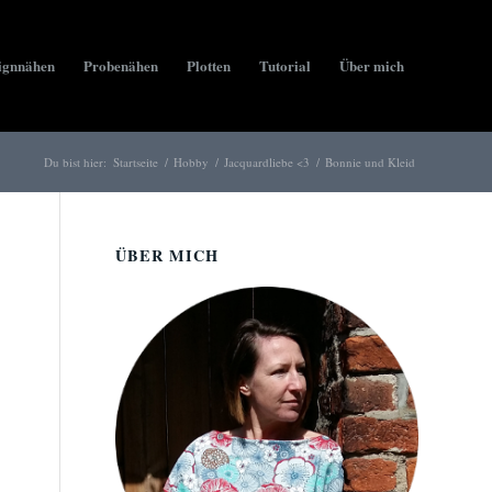
ignnähen
Probenähen
Plotten
Tutorial
Über mich
Du bist hier:
Startseite
/
Hobby
/
Jacquardliebe <3
/
Bonnie und Kleid
ÜBER MICH