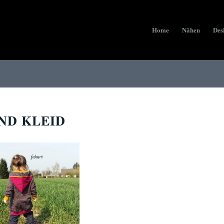
Home
Nähen
Des
ND KLEID