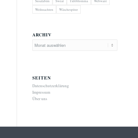
Susalabim
Sweat
Tidöblomma
Webware
Weihnachten
Wäschespitze
ARCHIV
SEITEN
Datenschutzerklärung
Impressum
Über uns