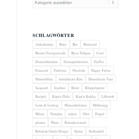
SCHLAGWÖRTER
Ankerknirps
Baby
Bio
Breitcord
Bunter Zwergenwald
Byxa Tulipan
Cord
Donnerlüttchen
Emmapünktchen
FeeFee
Feincord
Firlefanz
Flexfolie
Happy Fabric
Himmelblau
himmlische Kim
Himmlische Vani
Jacquard
Jojolino
Kleid
Klöppelspitze
Knöpfe
Käpt'n Flóki
Käpt'n Kukka
Lillestoff
Lotte & Ludwig
Mamasliebchen
Millimugg
Mütze
Namijda
nähen
Obst
Paspel
plotten
Plum
Rabaukowitsch
Rebekah Ginda Design
Spitze
Stoffonkel