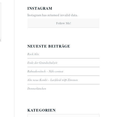
INSTAGRAM
Instagram has returned invalid data.
Follow Me!
NEUESTE BEITRÄGE
Rock Alix
Ende der Grundschulzeit
Rabaukowitsch – Näh-contest
Alte neue Kombi – Latzkleid trifft Zitronen
Donnerlüttchen
KATEGORIEN
Kategorien