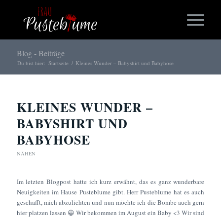
Blog - Beiträge
Du bist hier:
Startseite
/
Kleines Wunder – Babyshirt und Babyhose
KLEINES WUNDER –
BABYSHIRT UND
BABYHOSE
NÄHEN
Im letzten Blogpost hatte ich kurz erwähnt, das es ganz wunderbare
Neuigkeiten im Hause Pusteblume gibt. Herr Pusteblume hat es auch
geschafft, mich abzulichten und nun möchte ich die Bombe auch gern
hier platzen lassen 😀 Wir bekommen im August ein Baby <3 Wir sind