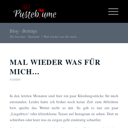
Blog - Beiträge
Du bist hier:
Startseite
/
Mal wieder was für mich…
MAL WIEDER WAS FÜR
MICH…
NÄHEN
In den letzten Monaten sind hier ein paar Kleidungsstücke für mich
entstanden. Leider hatte ich bisher noch keine Zeit zum Ablichten
bzw. spielte das Wetter nicht so mit. So gab es nur ein paar
„Liegefotos“ oder klitzekleine Teaser auf Instagram zu sehen. Dort zu
schreiben oder kurz was zu zeigen geht eindeutig schneller.