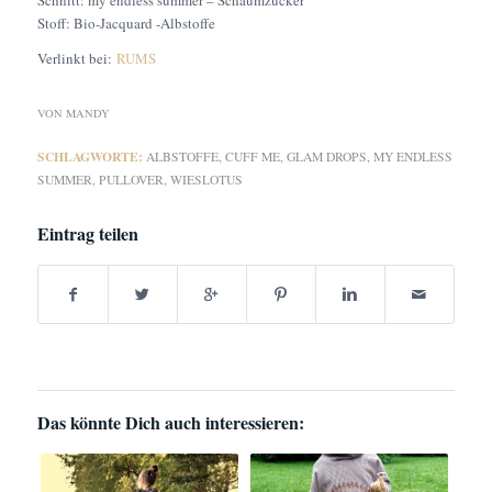
Schnitt: my endless summer – Schaumzucker
Stoff: Bio-Jacquard -Albstoffe
Verlinkt bei:
RUMS
VON
MANDY
SCHLAGWORTE:
ALBSTOFFE
,
CUFF ME
,
GLAM DROPS
,
MY ENDLESS
SUMMER
,
PULLOVER
,
WIESLOTUS
Eintrag teilen
Das könnte Dich auch interessieren: