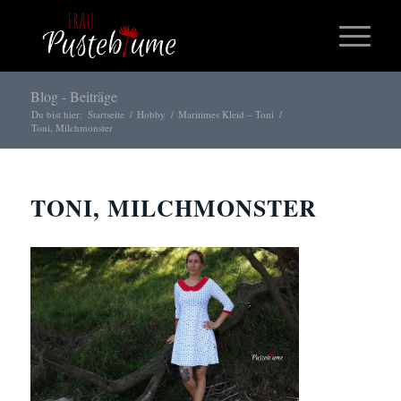
Blog - Beiträge
Du bist hier:
Startseite
/
Hobby
/
Maritimes Kleid – Toni
/
Toni, Milchmonster
TONI, MILCHMONSTER