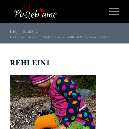
Blog - Beiträge
Du bist hier:
Startseite
/
Hobby
/
Rehlein trifft auf Shirty Naya
/
rehlein1
REHLEIN1