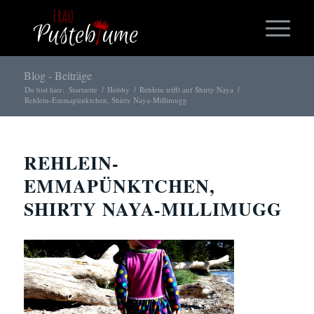
Blog - Beiträge
Du bist hier:
Startseite
/
Hobby
/
Rehlein trifft auf Shirty Naya
/
Rehlein-Emmapünktchen, Shirty Naya-Millimugg
REHLEIN-
EMMAPÜNKTCHEN,
SHIRTY NAYA-MILLIMUGG