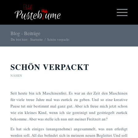
Blog - Beiträge
Du bist hier:
Startseite
/
Schön verpackt
SCHÖN VERPACKT
NÄHEN
Seit heute bin ich Maschinenfrei. Es war an der Zeit den Maschinen
für viele treue Jahre mal was zurück zu geben. Und so eine kreative
Pause tut mir bestimmt mal ganz gut. Aber ich freue mich jetzt schon
wie ein kleines Kind, wenn ich sie gereinigt und gestriegelt zurück
bekomme. Aber was stelle ich nun mit meiner Freitzeit an?
Es hat sich einiges (unangenehme) angesammelt, was nun erledigt
werden soll. All das befindet sich in meinem neuen Begleiter. Und soll