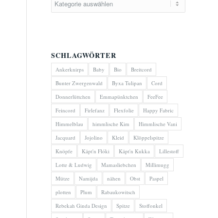
SCHLAGWÖRTER
Ankerknirps
Baby
Bio
Breitcord
Bunter Zwergenwald
Byxa Tulipan
Cord
Donnerlüttchen
Emmapünktchen
FeeFee
Feincord
Firlefanz
Flexfolie
Happy Fabric
Himmelblau
himmlische Kim
Himmlische Vani
Jacquard
Jojolino
Kleid
Klöppelspitze
Knöpfe
Käpt'n Flóki
Käpt'n Kukka
Lillestoff
Lotte & Ludwig
Mamasliebchen
Millimugg
Mütze
Namijda
nähen
Obst
Paspel
plotten
Plum
Rabaukowitsch
Rebekah Ginda Design
Spitze
Stoffonkel