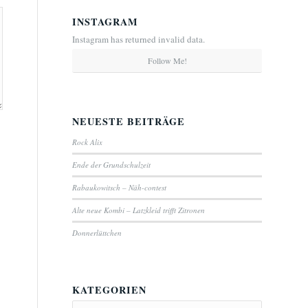
INSTAGRAM
Instagram has returned invalid data.
Follow Me!
NEUESTE BEITRÄGE
Rock Alix
Ende der Grundschulzeit
Rabaukowitsch – Näh-contest
Alte neue Kombi – Latzkleid trifft Zitronen
Donnerlüttchen
KATEGORIEN
Kategorien