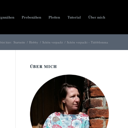
ignnähen
Probenähen
Plotten
Tutorial
Über mich
bist hier:
Startseite
/
Hobby
/
Schön verpackt
/
Schön verpackt – Tidöblomma
ÜBER MICH