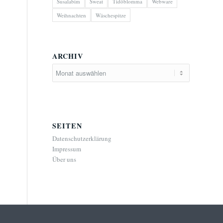
Susalabim
Sweat
Tidöblomma
Webware
Weihnachten
Wäschespitze
ARCHIV
SEITEN
Datenschutzerklärung
Impressum
Über uns