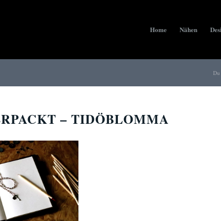
Home
Nähen
Des
Du 
ERPACKT – TIDÖBLOMMA