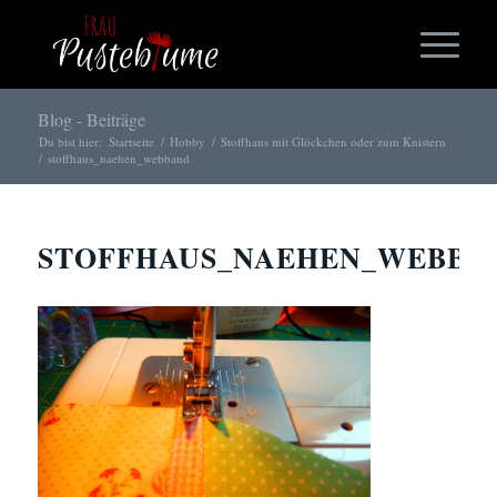
Blog - Beiträge
Du bist hier:
Startseite
/
Hobby
/
Stoffhaus mit Glöckchen oder zum Knistern
/
stoffhaus_naehen_webband
STOFFHAUS_NAEHEN_WEBBA