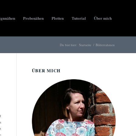
ignnähen
Probenähen
Plotten
Tutorial
Über mich
Du bist hier:
Startseite
/
Bilderrahmen
ÜBER MICH
t
s
z
e