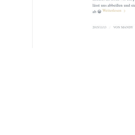
lässt uns abbeißen und s
Weiterlesen
ab 😀
2015/11/13
/
VON
MANDY