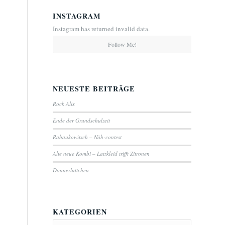
INSTAGRAM
Instagram has returned invalid data.
Follow Me!
NEUESTE BEITRÄGE
Rock Alix
Ende der Grundschulzeit
Rabaukowitsch – Näh-contest
Alte neue Kombi – Latzkleid trifft Zitronen
Donnerlüttchen
KATEGORIEN
Kategorien