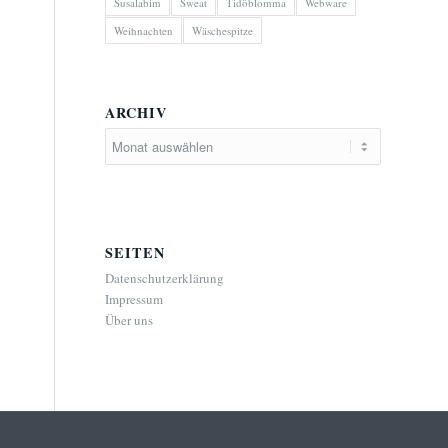
Susalabim
Sweat
Tidöblomma
Webware
Weihnachten
Wäschespitze
ARCHIV
SEITEN
Datenschutzerklärung
Impressum
Über uns