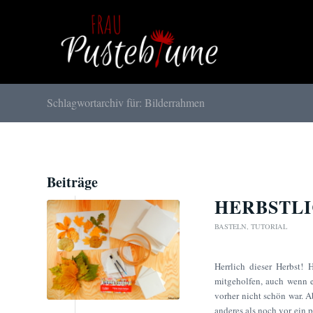
Schlagwortarchiv für: Bilderrahmen
Beiträge
HERBSTLI
BASTELN
,
TUTORIAL
Herrlich dieser Herbst!
mitgeholfen, auch wenn e
vorher nicht schön war. Ab
anderes als noch vor ein 