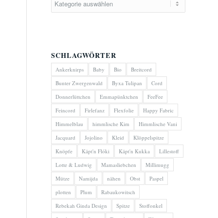
SCHLAGWÖRTER
Ankerknirps
Baby
Bio
Breitcord
Bunter Zwergenwald
Byxa Tulipan
Cord
Donnerlüttchen
Emmapünktchen
FeeFee
Feincord
Firlefanz
Flexfolie
Happy Fabric
Himmelblau
himmlische Kim
Himmlische Vani
Jacquard
Jojolino
Kleid
Klöppelspitze
Knöpfe
Käpt'n Flóki
Käpt'n Kukka
Lillestoff
Lotte & Ludwig
Mamasliebchen
Millimugg
Mütze
Namijda
nähen
Obst
Paspel
plotten
Plum
Rabaukowitsch
Rebekah Ginda Design
Spitze
Stoffonkel