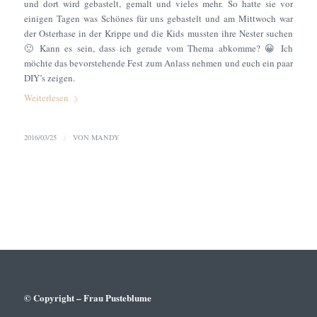
und dort wird gebastelt, gemalt und vieles mehr. So hatte sie vor
einigen Tagen was Schönes für uns gebastelt und am Mittwoch war
der Osterhase in der Krippe und die Kids mussten ihre Nester suchen
🙂 Kann es sein, dass ich gerade vom Thema abkomme? 😀 Ich
möchte das bevorstehende Fest zum Anlass nehmen und euch ein paar
DIY’s zeigen.
Weiterlesen
2016/03/25
/
VON
MANDY
© Copyright – Frau Pusteblume