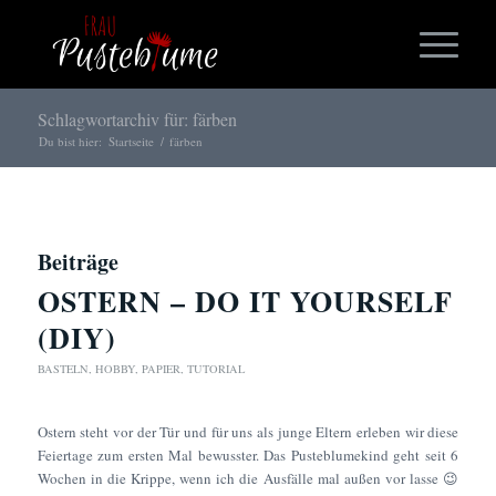
Schlagwortarchiv für: färben
Du bist hier:
Startseite
/
färben
Beiträge
OSTERN – DO IT YOURSELF
(DIY)
BASTELN
,
HOBBY
,
PAPIER
,
TUTORIAL
Ostern steht vor der Tür und für uns als junge Eltern erleben wir diese
Feiertage zum ersten Mal bewusster. Das Pusteblumekind geht seit 6
Wochen in die Krippe, wenn ich die Ausfälle mal außen vor lasse 😉