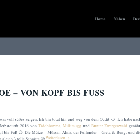
Home
Nähen
Des
OE – VON KOPF BIS FUSS
was voll süßes zeigen. Ich bin total hin und weg von dem Outfit <3 Ich habe nac
erbstoutfit 2016 von
Tidöblomma
,
Millimugg
und
Bunter Zwergenwald
genäht
pf bis Fuß 😉 Die Mütze – Mössan Alma, der Pullunder – Greta & Bengt und di
Weiterlesen
 gleich 3 tolle Schnitte 🙂