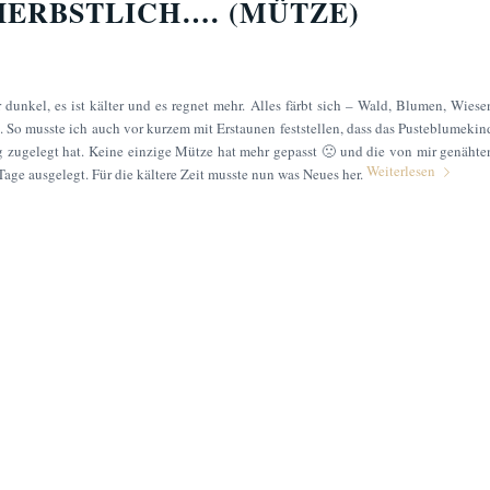
HERBSTLICH…. (MÜTZE)
 dunkel, es ist kälter und es regnet mehr. Alles färbt sich – Wald, Blumen, Wiese
. So musste ich auch vor kurzem mit Erstaunen feststellen, dass das Pusteblumekin
 zugelegt hat. Keine einzige Mütze hat mehr gepasst 🙁 und die von mir genähte
Weiterlesen
Tage ausgelegt. Für die kältere Zeit musste nun was Neues her.