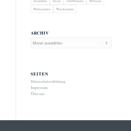
Susalabim
Sweat
Tidöblomma
Webware
Weihnachten
Wäschespitze
ARCHIV
SEITEN
Datenschutzerklärung
Impressum
Über uns