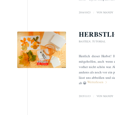
2016/10/23
/
VON
MANDY
HERBSTLI
BASTELN
,
TUTORIAL
Herrlich dieser Herbst!
mitgeholfen, auch wenn e
vorher nicht schön war. Ab
anderes als noch vor ein 
lässt uns abbeißen und s
Weiterlesen
ab 😀
2015/11/13
/
VON
MANDY