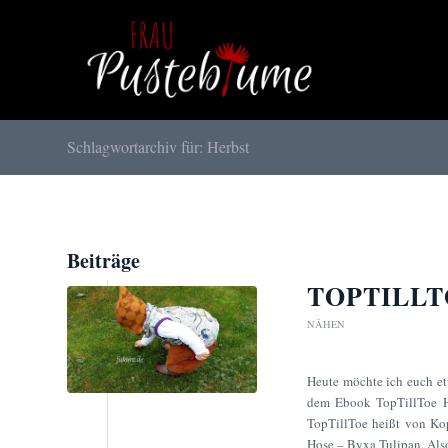
Schlagwortarchiv für: Herbst
Beiträge
TOPTILLT
NÄHEN
Heute möchte ich euch et
dem Ebook TopTillToe H
TopTillToe heißt von Ko
Hose – Byxa Tulipan. Also