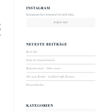
INSTAGRAM
Instagram has returned invalid data.
Follow Me!
n
d
n
NEUESTE BEITRÄGE
Rock Alix
Ende der Grundschulzeit
Rabaukowitsch – Näh-contest
Alte neue Kombi – Latzkleid trifft Zitronen
Donnerlüttchen
KATEGORIEN
Kategorien