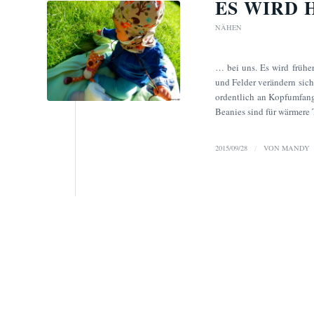
ES WIRD 
NÄHEN
… bei uns. Es wird früher
und Felder verändern sich
ordentlich an Kopfumfang
Beanies sind für wärmere 
2015/09/28
/
VON
MANDY