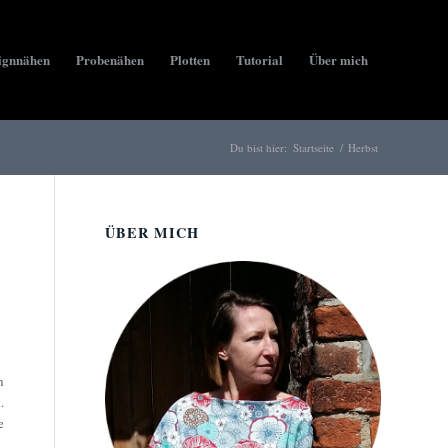
ignnähen
Probenähen
Plotten
Tutorial
Über mich
Du bist hier:
Startseite
/
Herbst
ÜBER MICH
h
.
e