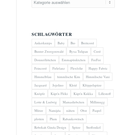
SCHLAGWÖRTER
Ankerknirps
Baby
Bio
Breitcord
Bunter Zwergenwald
Byxa Tulipan
Cord
Donnerlüttchen
Emmapünktchen
FeeFee
Feincord
Firlefanz
Flexfolie
Happy Fabric
Himmelblau
himmlische Kim
Himmlische Vani
Jacquard
Jojolino
Kleid
Klöppelspitze
Knöpfe
Käpt'n Flóki
Käpt'n Kukka
Lillestoff
Lotte & Ludwig
Mamasliebchen
Millimugg
Mütze
Namijda
nähen
Obst
Paspel
plotten
Plum
Rabaukowitsch
Rebekah Ginda Design
Spitze
Stoffonkel