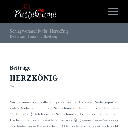
Schlagwortarchiv für: Herzkönig
Du bist hier:
Startseite
/
Herzkönig
Beiträge
HERZKÖNIG
NÄHEN
Vor geraumer Zeit hatte ich ja auf meiner Facebook-Seite gepostet,
welch Mühe ich mit dem Schnittmuster
Herzkönig
von
Fred von
SOHO
hatte 😉 Ich habe das Schnittmuster doch tatsächlich auf dem
Küchenboden zusammenkleben müssen 😀 (unsere kleine Wohnung
gibt leider keine Nähecke her :-() Das änderte sich leider auch nicht