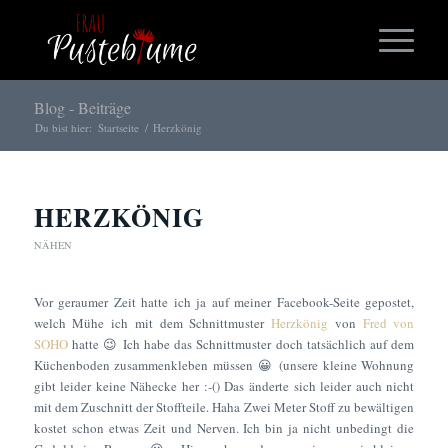
Blog - Beiträge
Du bist hier:
Startseite
/
Herzkönig
HERZKÖNIG
NÄHEN
Vor geraumer Zeit hatte ich ja auf meiner Facebook-Seite gepostet,
welch Mühe ich mit dem Schnittmuster
Herzkönig
von
Fred von
SOHO
hatte 😉 Ich habe das Schnittmuster doch tatsächlich auf dem
Küchenboden zusammenkleben müssen 😀 (unsere kleine Wohnung
gibt leider keine Nähecke her :-() Das änderte sich leider auch nicht
mit dem Zuschnitt der Stoffteile. Haha
Zwei Meter Stoff zu bewältigen
kostet schon etwas Zeit und Nerven. Ich bin ja nicht unbedingt die