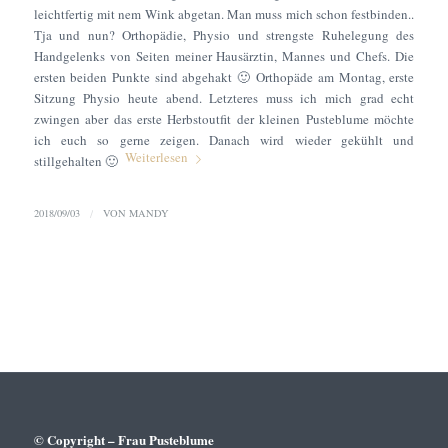
leichtfertig mit nem Wink abgetan. Man muss mich schon festbinden..
Tja und nun? Orthopädie, Physio und strengste Ruhelegung des
Handgelenks von Seiten meiner Hausärztin, Mannes und Chefs. Die
ersten beiden Punkte sind abgehakt 🙂 Orthopäde am Montag, erste
Sitzung Physio heute abend. Letzteres muss ich mich grad echt
zwingen aber das erste Herbstoutfit der kleinen Pusteblume möchte
ich euch so gerne zeigen. Danach wird wieder gekühlt und
Weiterlesen
stillgehalten 🙂
2018/09/03
/
VON
MANDY
© Copyright – Frau Pusteblume