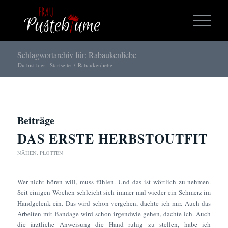
Schlagwortarchiv für: Rabaukenliebe
Du bist hier:
Startseite
/
Rabaukenliebe
Beiträge
DAS ERSTE HERBSTOUTFIT
NÄHEN
,
PLOTTEN
Wer nicht hören will, muss fühlen. Und das ist wörtlich zu nehmen.
Seit einigen Wochen schleicht sich immer mal wieder ein Schmerz im
Handgelenk ein. Das wird schon vergehen, dachte ich mir. Auch das
Arbeiten mit Bandage wird schon irgendwie gehen, dachte ich. Auch
die ärztliche Anweisung die Hand ruhig zu stellen, habe ich