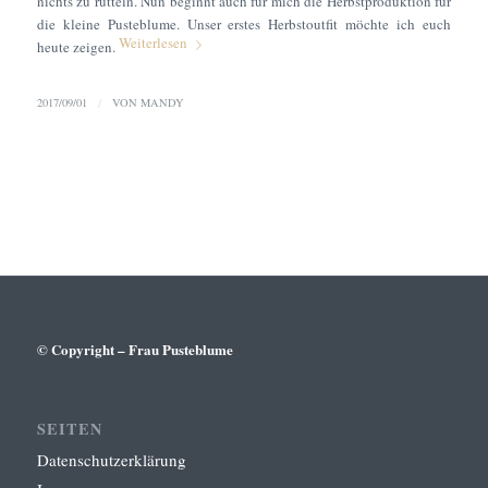
nichts zu rütteln. Nun beginnt auch für mich die Herbstproduktion für
die kleine Pusteblume. Unser erstes Herbstoutfit möchte ich euch
Weiterlesen
heute zeigen.
2017/09/01
/
VON
MANDY
© Copyright – Frau Pusteblume
SEITEN
Datenschutzerklärung