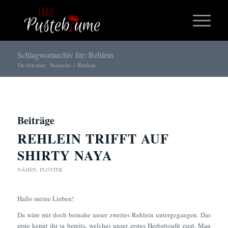
Schlagwortarchiv für: Rehlein
Du bist hier:
Startseite
/
Rehlein
Beiträge
REHLEIN TRIFFT AUF
SHIRTY NAYA
NÄHEN
,
PLOTTER
Hallo meine Lieben!
Da wäre mir doch beinahe unser zweites Rehlein untergegangen. Das
erste kennt ihr ja bereits, welches unser erstes Herbsttoufit ziert. Man